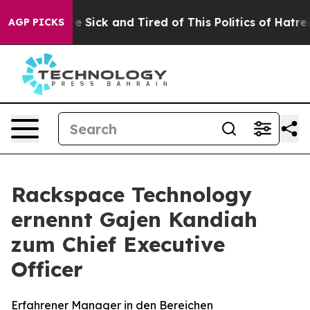
ople Are Sick and Tired of This Politics of Hatred”
The
AGP PICKS
Rackspace Technology
ernennt Gajen Kandiah
zum Chief Executive
Officer
Erfahrener Manager in den Bereichen