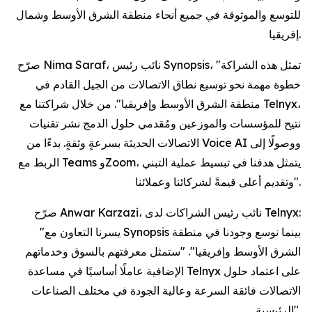
للتوسع والموثوقة في جميع أنحاء منطقة الشرق الأوسط وشمال
إفريقيا.
صرّح Nima Saraf، نائب رئيس Synopsis، "تمثل هذه الشراكة
خطوة مهمة نحو توسيع نطاق الاتصالات من الجيل القادم في
منطقة الشرق الأوسط وإفريقيا". من خلال شراكتنا مع Telnyx،
نتيح للمؤسسات والموزعين ومُقدمي حلول الدمج نشر تقنيات
الاتصالات الحديثة بسرعةٍ وثقةٍ. بدءًا من Voice AI ووصولًا إلى
الربط مع Teams وZoom، يتمثل هدفنا في تبسيط عملية التبني
وتقديم أعلى قيمةً لشركائنا وعملائنا".
صرّح Anwar Karzazi، نائب رئيس الشراكات لدى Telnyx:
"يسرنا التعاون مع Synopsis بينما نوسع وجودنا في منطقة
الشرق الأوسط وإفريقيا". "ستمثل معرفتهم بالسوق وخدماتهم
الإضافية عاملًا أساسيًا في مساعدة Telnyx على اعتماد حلول
الاتصالات فائقة السرعة وعالية الجودة في مختلف الصناعات
الرئيسية".