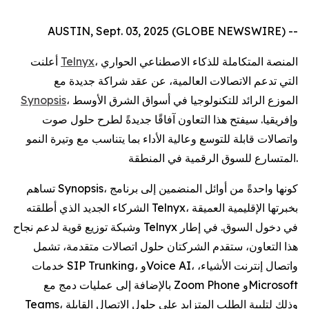
AUSTIN, Sept. 03, 2025 (GLOBE NEWSWIRE) --
أعلنت ‎
Telnyx
، المنصة المتكاملة للذكاء الاصطناعي الحواري
التي تدعم الاتصالات العالمية، عن عقد شراكة جديدة مع
Synopsis
، الموزع الرائد للتكنولوجيا في أسواق الشرق الأوسط
وإفريقيا. سيفتح هذا التعاون آفاقًا جديدةً لطرح حلول صوت
واتصالات قابلة للتوسع وعالية الأداء بما يتناسب مع وتيرة النمو
المتسارع للسوق الرقمية في المنطقة.
تساهم Synopsis، كونها واحدةً من أوائل المنضمين إلى برنامج
الشركاء الجديد الذي أطلقته Telnyx، بخبرتها الإقليمية العميقة
وشبكة توزيع قوية لدعم نجاح Telnyx في دخول السوق. في إطار
هذا التعاون، ستقدم الشركتان حلول اتصالات متقدمة، تشمل
خدمات SIP Trunking، وVoice AI، واتصال إنترنت الأشياء،
بالإضافة إلى عمليات دمج مع Zoom Phone وMicrosoft
Teams، وذلك لتلبية الطلب المتزايد على حلول الاتصال القابلة